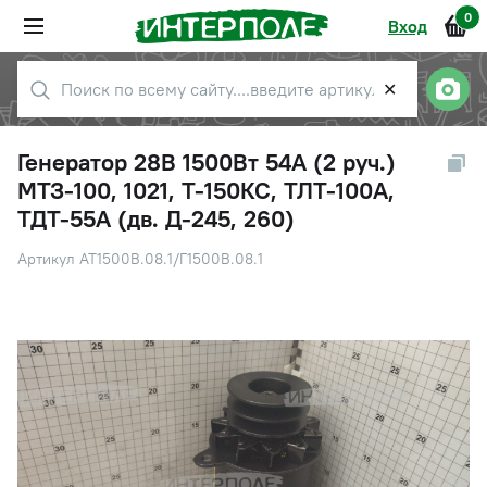
0
Вход
✕
Генератор 28В 1500Вт 54А (2 руч.)
МТЗ-100, 1021, Т-150КС, ТЛТ-100А,
ТДТ-55А (дв. Д-245, 260)
Артикул АТ1500В.08.1/Г1500В.08.1