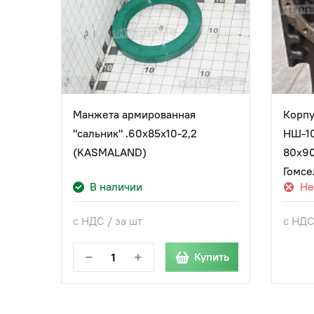
Манжета армированная
Корпу
"сальник" .60х85х10-2,2
НШ-10
(KASMALAND)
80х90
Гомс
В наличии
Не
с НДС / за шт
с НДС
−
+
Купить