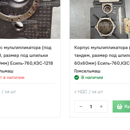
с мультипликатора (под
Корпус мультипликатора 
, размер под шпильки
тандем, размер под шпил
мм) Есиль-760,КЗС-1218
60х60мм) Есиль-760,КЗС
ельмаш
Гомсельмаш
т в наличии
В наличии
 / за шт
с НДС / за шт
−
+
Ку