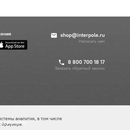
жение
shop@interpole.ru
Написать нам
8 800 700 18 17
Заказать обратный звонок
истемы аналитик, в том числе
ашу рассылку
 браузера.