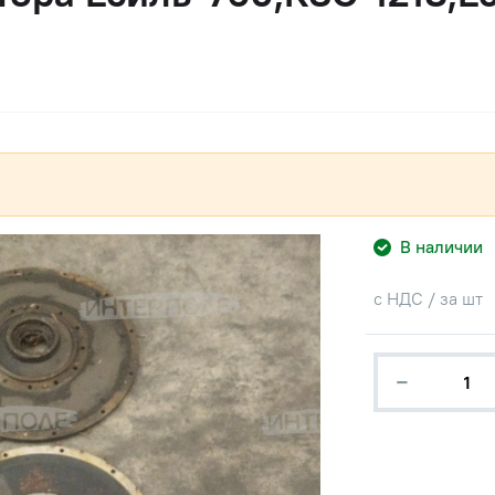
В наличии
с НДС / за шт
−