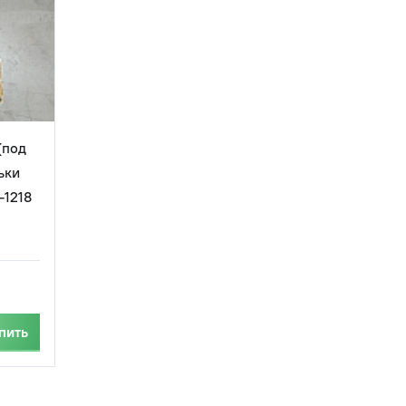
(под
ьки
-1218
пить