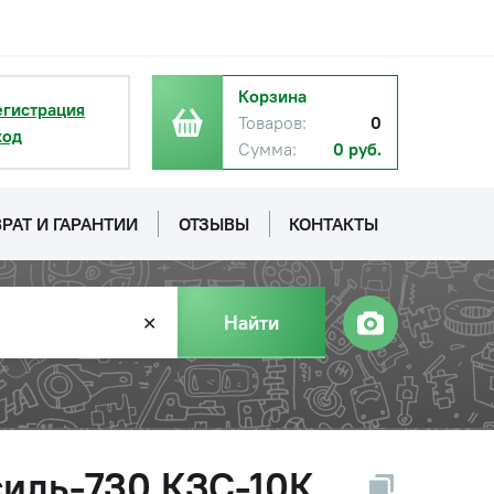
Корзина
егистрация
Товаров:
0
ход
Сумма:
0 руб.
РАТ И ГАРАНТИИ
ОТЗЫВЫ
КОНТАКТЫ
Найти
✕
силь-730,КЗС-10К