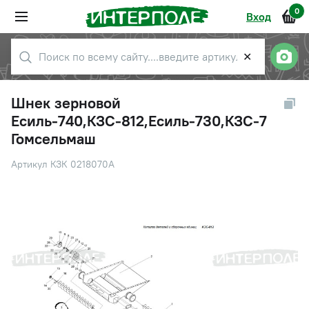
0
Вход
✕
Шнек зерновой
Есиль-740,КЗС-812,Есиль-730,КЗС-7
Гомсельмаш
Артикул КЗК 0218070А