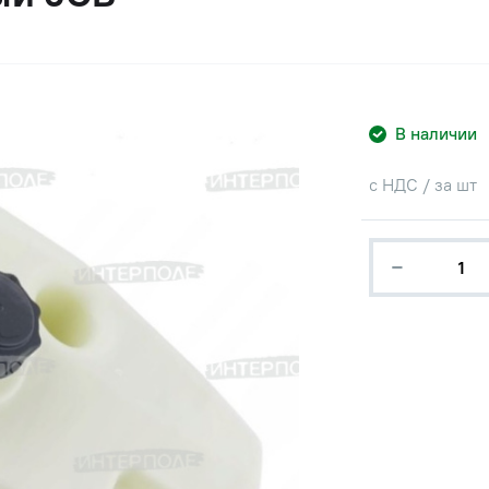
В наличии
с НДС / за шт
−