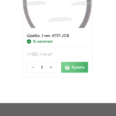
Шайба .1 мм. КПП JCB
В наличии
с НДС / за шт
−
+
Купить