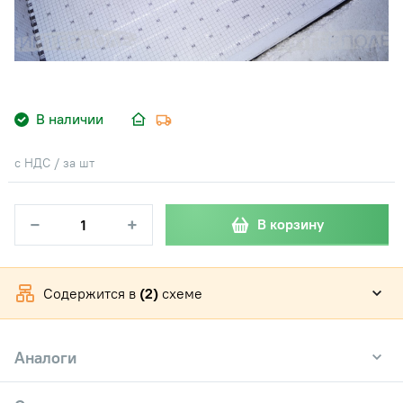
В наличии
с НДС / за шт
−
+
В корзину
Содержится в
(2)
схеме
Аналоги