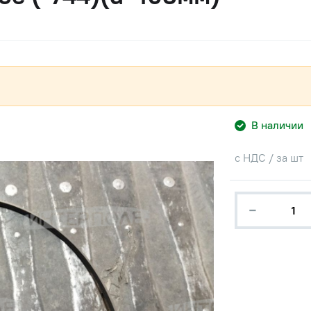
В наличии
с НДС / за шт
−