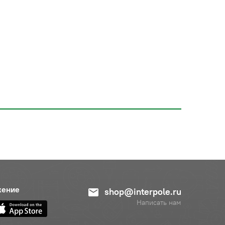
жение
shop@interpole.ru
Написать нам