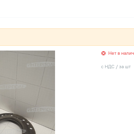
Нет в нали
с НДС / за шт