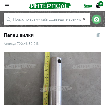
0
Вход
✕
Палец вилки
Артикул 700.46.30.013