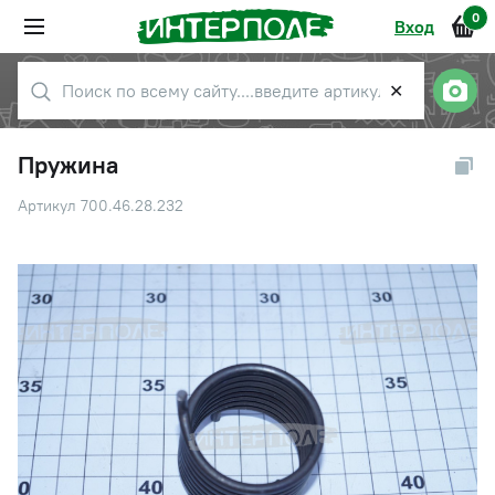
0
Вход
✕
Пружина
Артикул 700.46.28.232