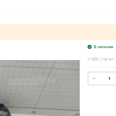
В наличии
с НДС / за шт
−