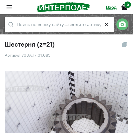
0
Вход
✕
Шестерня (z=21)
Артикул 700А.17.01.085