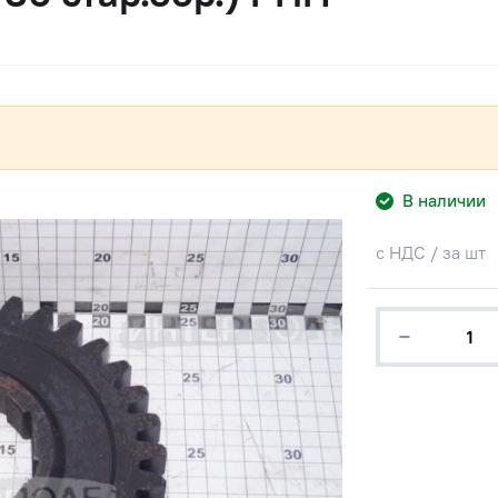
В наличии
с НДС / за шт
−