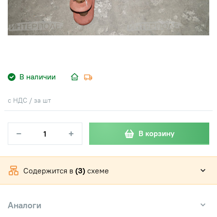
В наличии
с НДС / за шт
−
+
В корзину
Содержится в
(3)
схеме
Аналоги