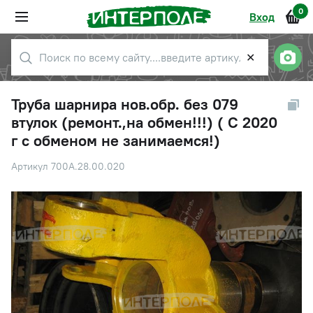
0
Вход
✕
Труба шарнира нов.обр. без 079
втулок (ремонт.,на обмен!!!) ( С 2020
г с обменом не занимаемся!)
Артикул 700А.28.00.020