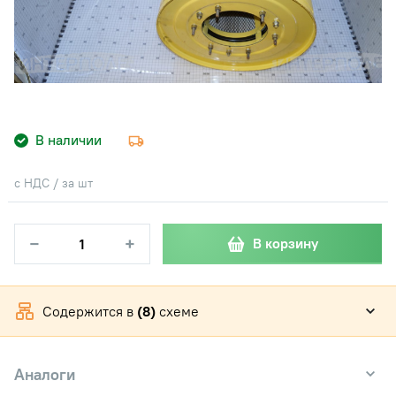
В наличии
с НДС / за шт
−
+
В корзину
Содержится в
(8)
схеме
Аналоги