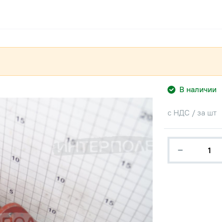
В наличии
с НДС / за шт
−