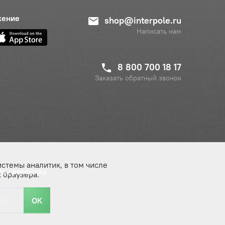
жение
shop@interpole.ru
Написать нам
8 800 700 18 17
Заказать обратный звонок
истемы аналитик, в том числе
ашу рассылку
 браузера.
ОК