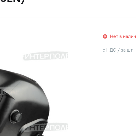
Нет в нали
с НДС / за шт