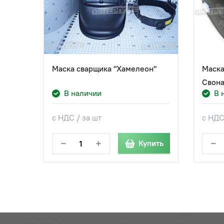
Маска сварщика "Хамелеон"
Маска
Свона
В наличии
В 
с НДС / за шт
с НДС
−
+
−
Купить