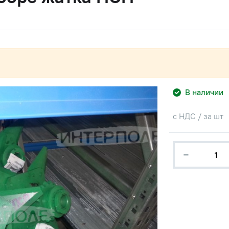
В наличии
с НДС / за шт
−