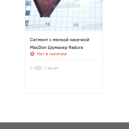
Сегмент с мелкой насечкой
MacDon Шумахер Radura
Нет в наличии
с НДС / за шт