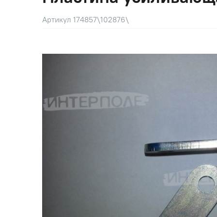
Артикул 174857\102876\