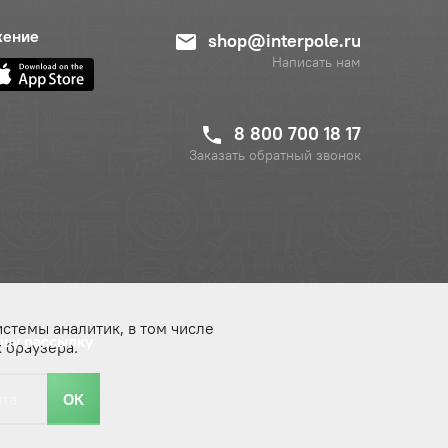
жение
shop@interpole.ru
Написать нам
8 800 700 18 17
Заказать обратный звонок
истемы аналитик, в том числе
ашу рассылку
 браузера.
ОК