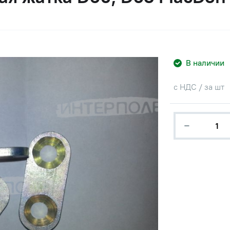
В наличии
с НДС / за шт
−