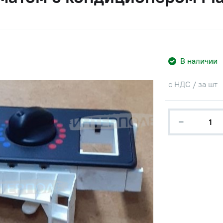
В наличии
с НДС / за шт
−