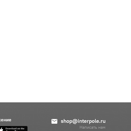
жение
shop@interpole.ru
Написать нам