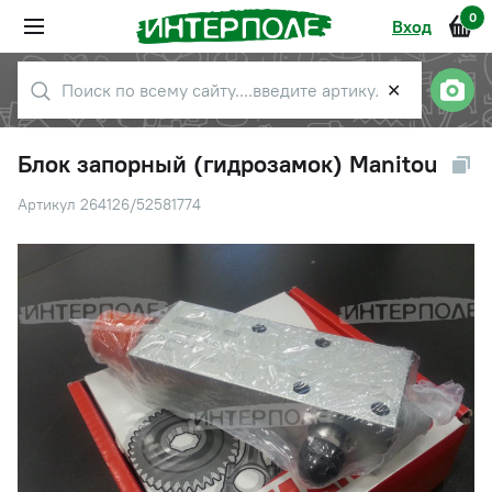
0
Вход
✕
Блок запорный (гидрозамок) Manitou
Артикул 264126/52581774