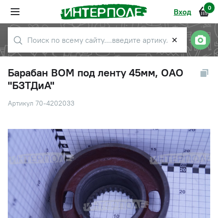
0
Вход
✕
Барабан ВОМ под ленту 45мм, ОАО
"БЗТДиА"
Артикул 70-4202033