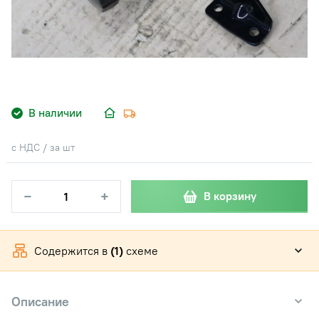
В наличии
с НДС / за шт
−
+
В корзину
Содержится в
(1)
схеме
Описание