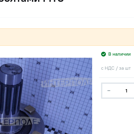
В наличии
с НДС / за шт
−