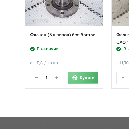
Фланец (5 шпилек) без болтов
Флане
ОАО "
В наличии
В 
с НДС / за шт
с НДС
−
+
−
Купить