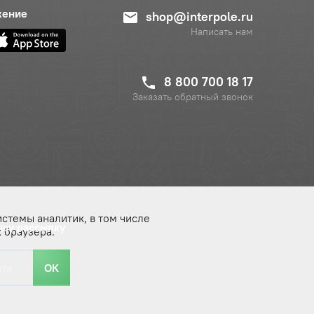
жение
shop@interpole.ru
Написать нам
8 800 700 18 17
Заказать обратный звонок
истемы аналитик, в том числе
ашу рассылку
 браузера.
ОК