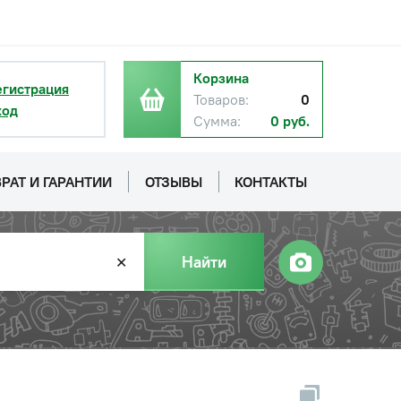
Корзина
егистрация
Товаров:
0
ход
Сумма:
0 руб.
РАТ И ГАРАНТИИ
ОТЗЫВЫ
КОНТАКТЫ
Найти
✕