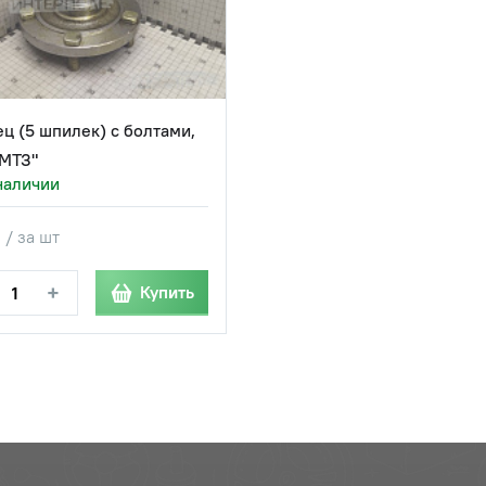
ц (5 шпилек) с болтами,
МТЗ"
наличии
 / за шт
+
Купить