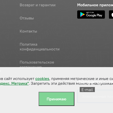
Возврат и гарантии
Мобильное прило
Отзывы
Контакты
Политика
конфиденциальности
Пользовательское
соглашение
а
ов сайт использует
cookies
, применяя метрические и иные с
Подпишитесь на н
ндекс. Метрика"
. Запретить эти действия можно в настройках
E-mail
Принимаю