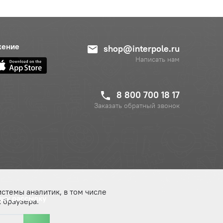
жение
shop@interpole.ru
Написать нам
8 800 700 18 17
Заказать обратный звонок
истемы аналитик, в том числе
ашу рассылку
 браузера.