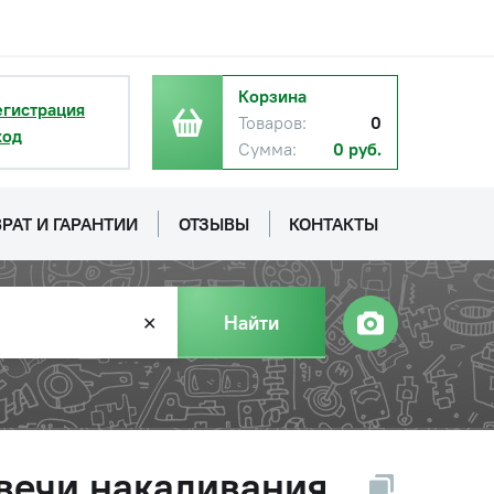
Корзина
егистрация
Товаров:
0
ход
Сумма:
0 руб.
РАТ И ГАРАНТИИ
ОТЗЫВЫ
КОНТАКТЫ
Найти
✕
свечи накаливания,