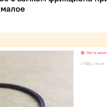
 малое
Нет в нали
с НДС / за шт