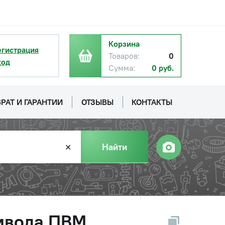
Корзина
егистрация
Товаров:
0
ход
Сумма:
0 руб.
РАТ И ГАРАНТИИ
ОТЗЫВЫ
КОНТАКТЫ
Найти
✕
ривода ПВМ