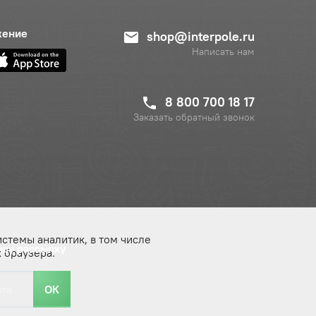
жение
shop@interpole.ru
Написать нам
8 800 700 18 17
Заказать обратный звонок
истемы аналитик, в том числе
ашу рассылку
 браузера.
ОК