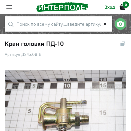
0
Вход
✕
Кран головки ПД-10
Артикул Д24.с09-В