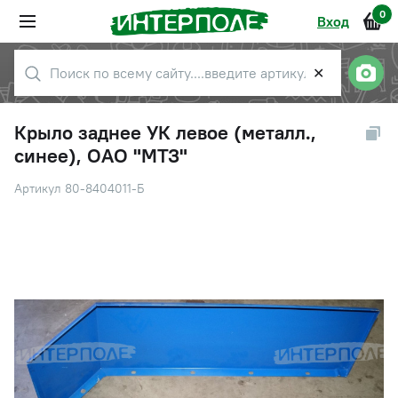
0
Вход
✕
Крыло заднее УК левое (металл.,
синее), ОАО "МТЗ"
Артикул 80-8404011-Б