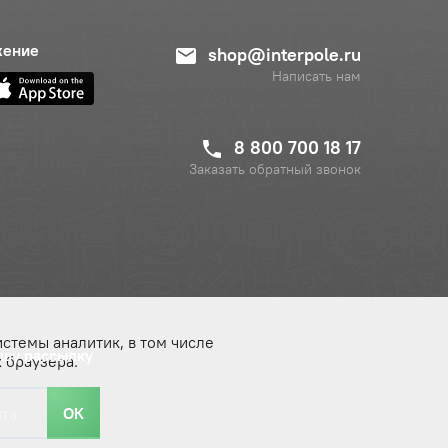
жение
shop@interpole.ru
Написать нам
8 800 700 18 17
Заказать обратный звонок
истемы аналитик, в том числе
ашу рассылку
 браузера.
ОК