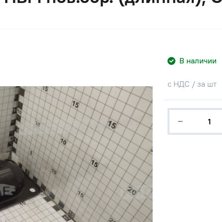
В наличии
с НДС / за шт
−