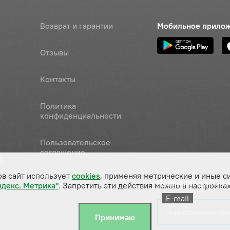
Возврат и гарантии
Мобильное прило
Отзывы
Контакты
Политика
конфиденциальности
Пользовательское
соглашение
а
ов сайт использует
cookies
, применяя метрические и иные с
Подпишитесь на н
ндекс. Метрика"
. Запретить эти действия можно в настройках
E-mail
Принимаю