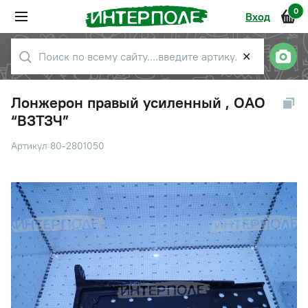
0
Вход
✕
Лонжерон правый усиленный , ОАО
“ВЗТЗЧ”
Артикул 80-2801050