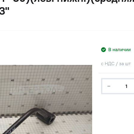
З"
В наличии
с НДС / за шт
−