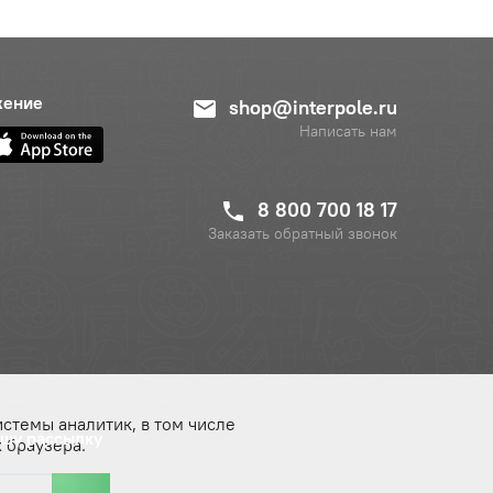
жение
shop@interpole.ru
Написать нам
8 800 700 18 17
Заказать обратный звонок
истемы аналитик, в том числе
ашу рассылку
 браузера.