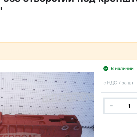
"
В наличии
с НДС / за шт
−