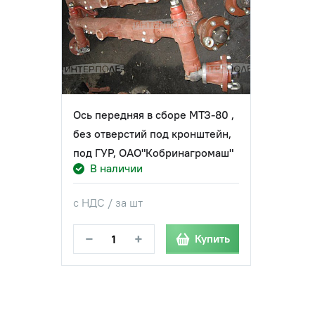
Ось передняя в сборе МТЗ-80 ,
без отверстий под кронштейн,
под ГУР, ОАО"Кобринагромаш"
В наличии
с НДС / за шт
−
+
Купить