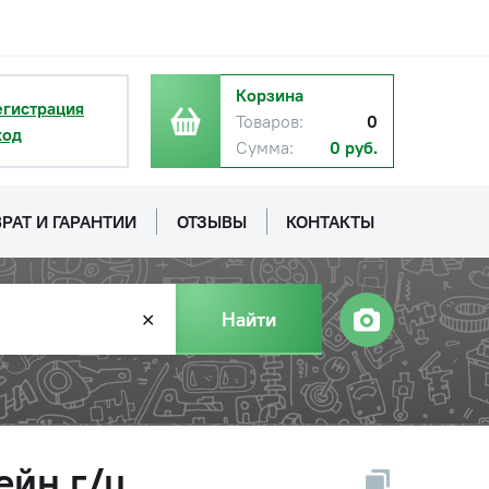
Корзина
егистрация
Товаров:
0
ход
Сумма:
0 руб.
РАТ И ГАРАНТИИ
ОТЗЫВЫ
КОНТАКТЫ
Найти
✕
йн г/ц,