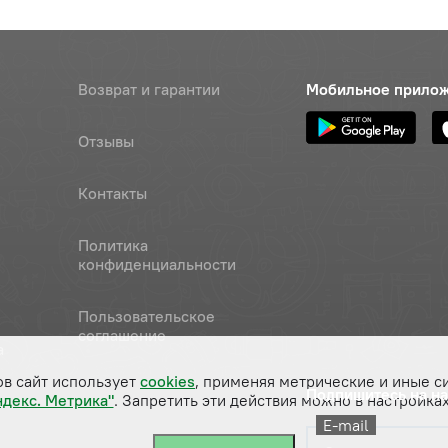
Возврат и гарантии
Мобильное прило
Отзывы
Контакты
Политика
конфиденциальности
Пользовательское
соглашение
а
ов сайт использует
cookies
, применяя метрические и иные с
Подпишитесь на н
ндекс. Метрика"
. Запретить эти действия можно в настройках
E-mail