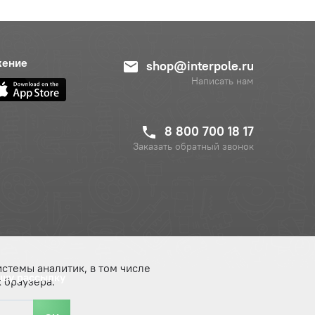
жение
shop@interpole.ru
Написать нам
8 800 700 18 17
Заказать обратный звонок
истемы аналитик, в том числе
ашу рассылку
 браузера.