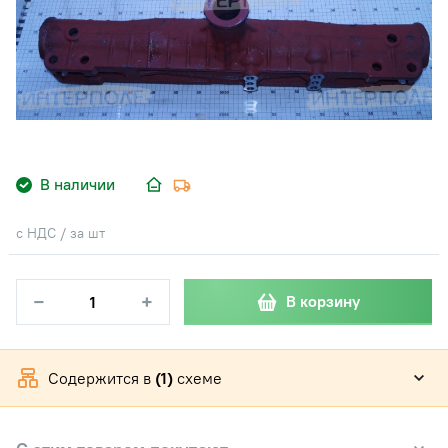
В наличии
с НДС / за шт
−
+
В корзину
Содержится в
(1)
схеме