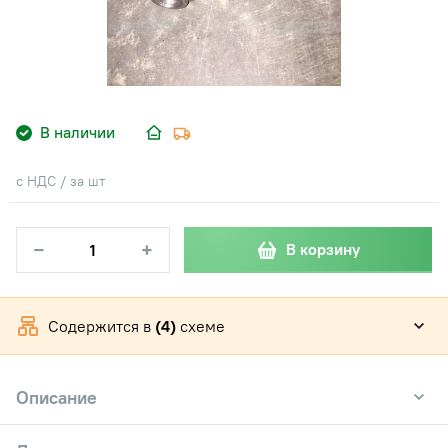
В наличии
с НДС / за шт
−
+
В корзину
Содержится в
(4)
схеме
Описание