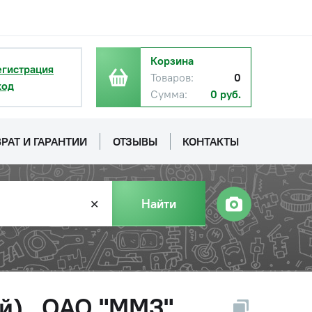
Корзина
егистрация
Товаров:
0
ход
Сумма:
0 руб.
РАТ И ГАРАНТИИ
ОТЗЫВЫ
КОНТАКТЫ
Найти
✕
й) , ОАО "ММЗ"