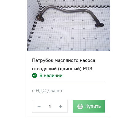
Патрубок масляного насоса
отводящий (длинный) МТЗ
В наличии
с НДС / за шт
−
+
Купить