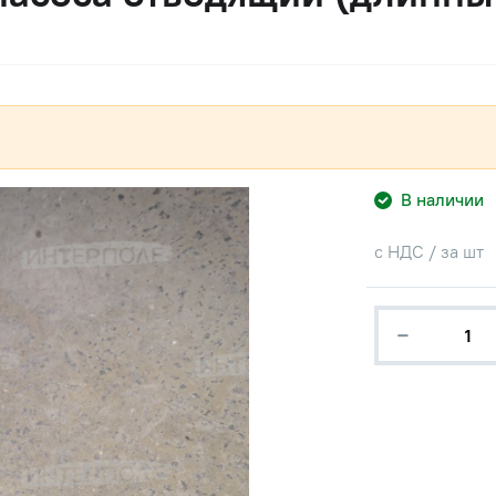
В наличии
с НДС / за шт
−