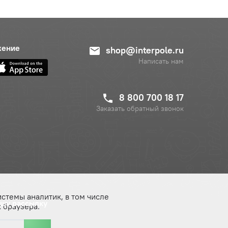
жение
shop@interpole.ru
Написать нам
8 800 700 18 17
Заказать обратный звонок
истемы аналитик, в том числе
ашу рассылку
 браузера.