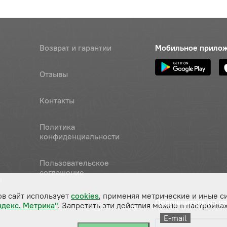
Возврат и гарантии
Мобильное прило
Отзывы
Контакты
Политика
конфиденциальности
Пользовательское
соглашение
а
ов сайт использует
cookies
, применяя метрические и иные с
Подпишитесь на н
ндекс. Метрика"
. Запретить эти действия можно в настройках
E-mail