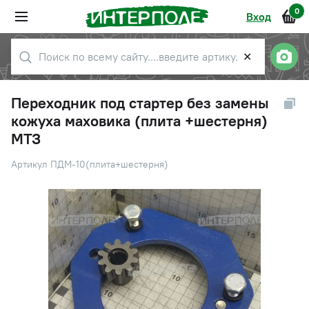
0
Вход
✕
Переходник под стартер без замены
кожуха маховика (плита +шестерня)
МТЗ
Артикул ПДМ-10(плита+шестерня)