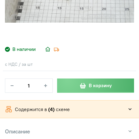
В наличии
с НДС / за шт
−
+
В корзину
Содержится в
(4)
схеме
Описание