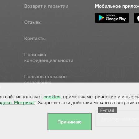
Возврат и гарантии
Мобильное прило
Отзывы
Контакты
Политика
конфиденциальности
Пользовательское
соглашение
а
ов сайт использует
cookies
, применяя метрические и иные с
Подпишитесь на н
ндекс. Метрика"
. Запретить эти действия можно в настройках
E-mail
Принимаю