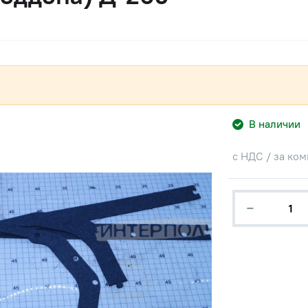
В наличии
с НДС / за ко
−