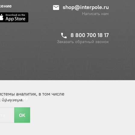
жение
shop@interpole.ru
Написать нам
8 800 700 18 17
Заказать обратный звонок
истемы аналитик, в том числе
ашу рассылку
 браузера.
ОК