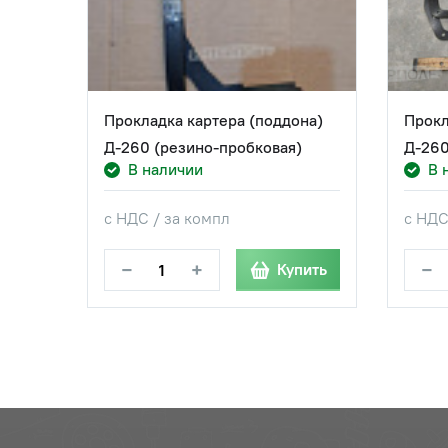
Прокладка картера (поддона)
Прокл
Д-260 (резино-пробковая)
Д-260
В наличии
В 
с НДС / за компл
с НДС
−
+
−
Купить