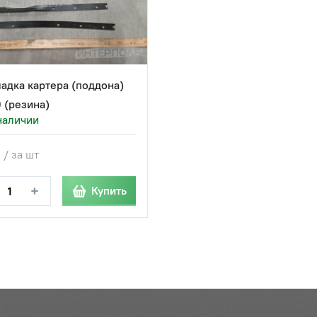
адка картера (поддона)
 (резина)
наличии
 / за шт
+
Купить