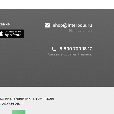
жение
shop@interpole.ru
Написать нам
8 800 700 18 17
Заказать обратный звонок
истемы аналитик, в том числе
ашу рассылку
 браузера.