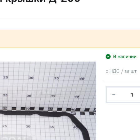
В наличии
с НДС / за шт
−