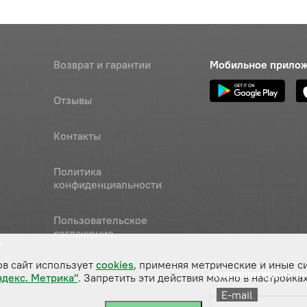
Возврат и гарантии
Мобильное прило
Отзывы
Контакты
Политика
конфиденциальности
Пользовательское
соглашение
а
ов сайт использует
cookies
, применяя метрические и иные с
Подпишитесь на н
ндекс. Метрика"
. Запретить эти действия можно в настройках
E-mail