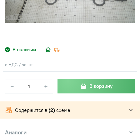
В наличии
с НДС / за шт
−
+
В корзину
Содержится в
(2)
схеме
Аналоги