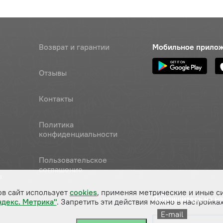
Возврат и гарантии
Мобильное прило
Отзывы
Контакты
Политика
конфиденциальности
Пользовательское
соглашение
а
ов сайт использует
cookies
, применяя метрические и иные с
Подпишитесь на н
ндекс. Метрика"
. Запретить эти действия можно в настройках
E-mail