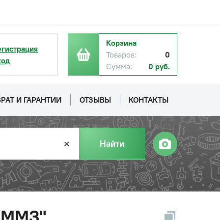
Корзина
егистрация
Товаров:
0
ход
Сумма:
0 руб.
РАТ И ГАРАНТИИ
ОТЗЫВЫ
КОНТАКТЫ
Найти
✕
"ММЗ"