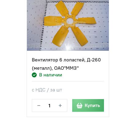
Вентилятор 6 лопастей, Д-260
(металл), ОАО"ММЗ"
В наличии
с НДС / за шт
−
+
Купить