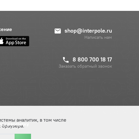
жение
shop@interpole.ru
Написать нам
8 800 700 18 17
Заказать обратный звонок
истемы аналитик, в том числе
ашу рассылку
 браузера.