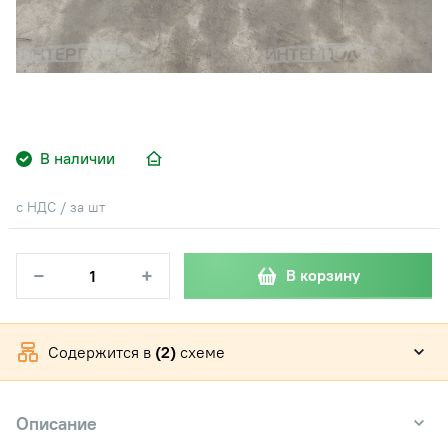
В наличии
с НДС / за шт
−
+
В корзину
Содержится в
(2)
схеме
Описание