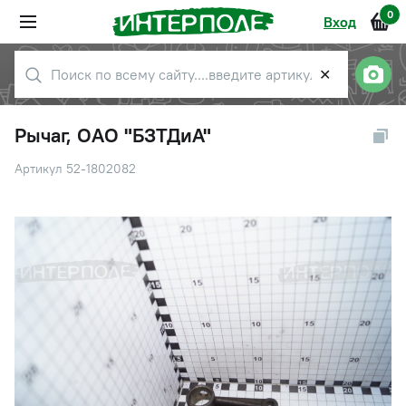
0
Вход
✕
Рычаг, ОАО "БЗТДиА"
Артикул 52-1802082