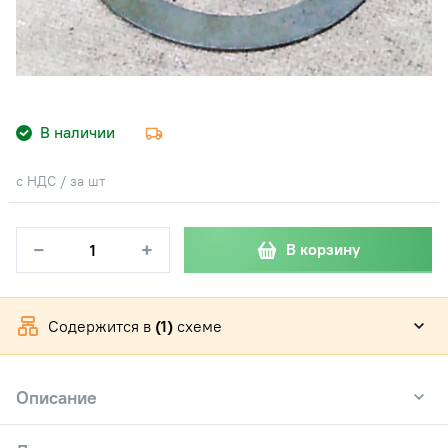
В наличии
с НДС / за шт
−
+
В корзину
Содержится в
(1)
схеме
Описание