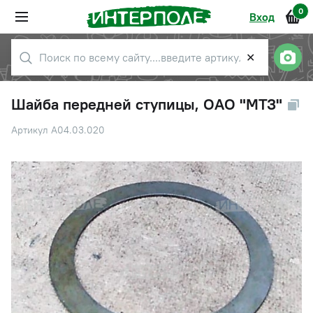
0
Вход
✕
Шайба передней ступицы, ОАО "МТЗ"
Артикул А04.03.020