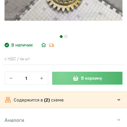
В наличии
с НДС / за шт
−
+
В корзину
Содержится в
(2)
схеме
Аналоги