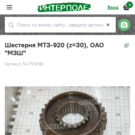
0
Вход
✕
Шестерня МТЗ-920 (z=30), ОАО
"МЗШ"
Артикул 74-1721090