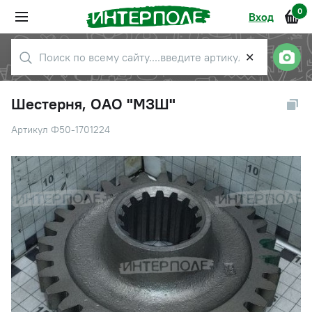
0
Вход
✕
Шестерня, ОАО "МЗШ"
Артикул Ф50-1701224