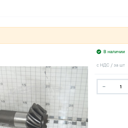
В наличии
с НДС / за шт
−