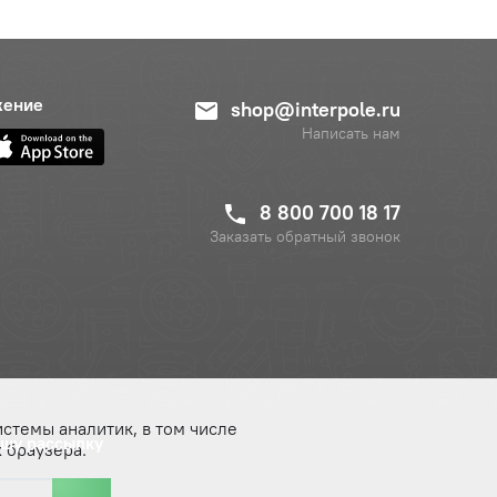
жение
shop@interpole.ru
Написать нам
8 800 700 18 17
Заказать обратный звонок
истемы аналитик, в том числе
ашу рассылку
 браузера.