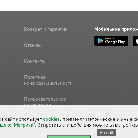
Возврат и гарантии
Мобильное прило
Отзывы
Контакты
Политика
конфиденциальности
Пользовательское
соглашение
а
ов сайт использует
cookies
, применяя метрические и иные с
Подпишитесь на н
ндекс. Метрика"
. Запретить эти действия можно в настройках
E-mail