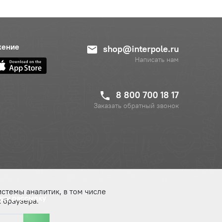
жение
shop@interpole.ru
Написать нам
8 800 700 18 17
Заказать обратный звонок
истемы аналитик, в том числе
ашу рассылку
 браузера.