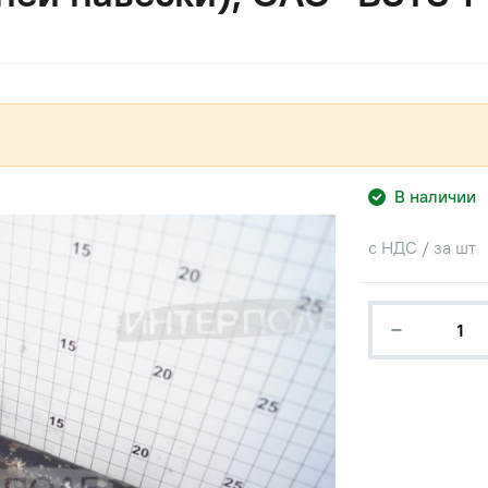
В наличии
с НДС / за шт
−