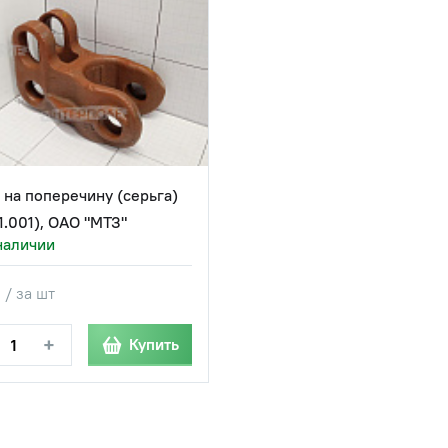
 на поперечину (серьга)
11.001), ОАО "МТЗ"
наличии
 / за шт
+
Купить