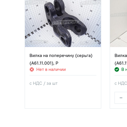
Вилка на поперечину (серьга)
Вилка
(А61.11.001), Р
(А61.
Нет в наличии
В 
с НДС / за шт
с НДС
−