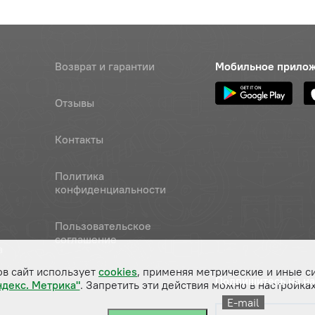
Возврат и гарантии
Мобильное прило
Отзывы
Контакты
Политика
конфиденциальности
Пользовательское
соглашение
а
ов сайт использует
cookies
, применяя метрические и иные с
Подпишитесь на н
ндекс. Метрика"
. Запретить эти действия можно в настройках
E-mail