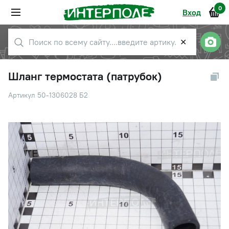
0
Вход
✕
Шланг термостата (патрубок)
Артикул 50-1306028 Б2