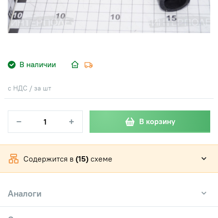
В наличии
с НДС / за шт
−
+
В корзину
Содержится в
(15)
схеме
Аналоги